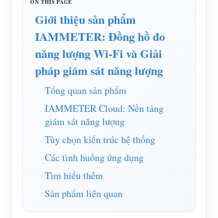
Trình mô phỏng IAMMETER
Giới thiệu sản phẩm
Đồng hồ đo ảo
IAMMETER: Đồng hồ đo
Hệ thống dự báo và mô phỏng năng lượng
năng lượng Wi-Fi và Giải
Các ứng dụng
pháp giám sát năng lượng
Màn hình năng lượng hệ thống PV năng lượng mặt
Cửa hàng
Tổng quan sản phẩm
trời
Tài nguyên
IAMMETER Cloud: Nền tảng
Màn hình sử dụng điện
giám sát năng lượng
Khởi động nhanh sản phẩm
Cộng đồng
Hệ thống điều khiển máy sưởi PV
Tùy chọn kiến trúc hệ thống
Tài liệu
Nhà phát triển
Tự động hóa gia đình
Các tình huống ứng dụng
Video hướng dẫn
Khám phá
Tiếp xúc
Giám sát năng lượng nhà máy
Tìm hiểu thêm
Câu hỏi thường gặp
Chương trình khen thưởng
Về chúng tôi
Sản phẩm liên quan
Tin tức
Blog