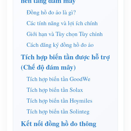
nền tảng đám mây
Trình mô phỏng IAMMETER
Đồng hồ đo ảo là gì?
Đồng hồ đo ảo
Các tính năng và lợi ích chính
Hệ thống dự báo và mô phỏng năng lượng
Giới hạn và Tùy chọn Tùy chỉnh
Các ứng dụng
Cách đăng ký đồng hồ đo ảo
Màn hình năng lượng hệ thống PV năng lượng mặt
Cửa hàng
Tích hợp biến tần được hỗ trợ
trời
Tài nguyên
(Chế độ đám mây)
Màn hình sử dụng điện
Khởi động nhanh sản phẩm
Cộng đồng
Tích hợp biến tần GoodWe
Hệ thống điều khiển máy sưởi PV
Tài liệu
Nhà phát triển
Tích hợp biến tần Solax
Tự động hóa gia đình
Video hướng dẫn
Khám phá
Tiếp xúc
Tích hợp biến tần Hoymiles
Giám sát năng lượng nhà máy
Câu hỏi thường gặp
Chương trình khen thưởng
Tích hợp biến tần Solinteg
Về chúng tôi
Tin tức
Kết nối đồng hồ đo thông
Blog