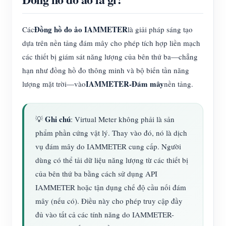
Đồng hồ đo ảo IAMMETER
Các
là giải pháp sáng tạo
dựa trên nền tảng đám mây cho phép tích hợp liền mạch
các thiết bị giám sát năng lượng của bên thứ ba—chẳng
hạn như đồng hồ đo thông minh và bộ biến tần năng
IAMMETER-Đám mây
lượng mặt trời—vào
nền tảng.
Ghi chú
💡
: Virtual Meter không phải là sản
phẩm phần cứng vật lý. Thay vào đó, nó là dịch
vụ đám mây do IAMMETER cung cấp. Người
dùng có thể tải dữ liệu năng lượng từ các thiết bị
của bên thứ ba bằng cách sử dụng API
IAMMETER hoặc tận dụng chế độ cầu nối đám
mây (nếu có). Điều này cho phép truy cập đầy
đủ vào tất cả các tính năng do IAMMETER-