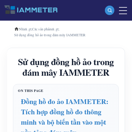
Nhà
& gt;
Các sản phẩm
& gt;
Các sản phẩm
Sử dụng đồng hồ ảo trong đám mây IAMMETER
Máy đo năng lượng Wi-Fi một pha (WEM3080)
Máy đo năng lượng Wi-Fi ba pha (WEM3080T)
Sử dụng đồng hồ ảo trong
Máy đo năng lượng Wi-Fi ba pha (WEM3046T)
đám mây IAMMETER
Máy đo năng lượng Wi-Fi ba pha (WEM3050T)
Bộ điều khiển nguồn WiFi
Đồng hồ đo ảo IAMMETER:
IAMMETER Đám mây Pro
Tích hợp đồng hồ đo thông
Dịch vụ tự lưu trữ
minh và bộ biến tần vào một
Bộ sạc xe điện