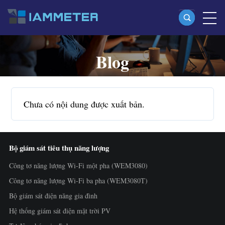
Blog
Sản phẩm
Công tơ năng lượng Wi-Fi một pha (WEM3080)
Công tơ năng lượng Wi-Fi split-phase (WEM2067)
Chưa có nội dung được xuất bản.
Công tơ năng lượng Wi-Fi ba pha (WEM3080T)
Công tơ năng lượng Wi-Fi ba pha (WEM3046T)
Bộ giám sát tiêu thụ năng lượng
Công tơ năng lượng Wi-Fi ba pha (WEM3050T)
Công tơ năng lượng Wi-Fi một pha (WEM3080)
Bộ điều khiển công suất WiFi
Công tơ năng lượng Wi-Fi ba pha (WEM3080T)
IAMMETER Cloud Pro
Bộ giám sát điện năng gia đình
Dịch vụ tự lưu trữ
Hệ thống giám sát điện mặt trời PV