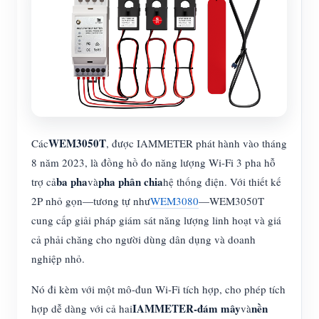
WEM3050T
Các
, được IAMMETER phát hành vào tháng
8 năm 2023, là đồng hồ đo năng lượng Wi-Fi 3 pha hỗ
ba pha
pha phân chia
trợ cả
và
hệ thống điện. Với thiết kế
2P nhỏ gọn—tương tự như
WEM3080
—WEM3050T
cung cấp giải pháp giám sát năng lượng linh hoạt và giá
cả phải chăng cho người dùng dân dụng và doanh
nghiệp nhỏ.
Nó đi kèm với một mô-đun Wi-Fi tích hợp, cho phép tích
IAMMETER-đám mây
nền
hợp dễ dàng với cả hai
và