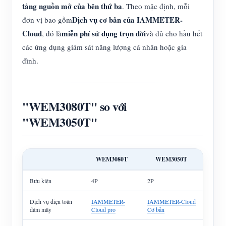
tảng nguồn mở của bên thứ ba
. Theo mặc định, mỗi
Dịch vụ cơ bản của IAMMETER-
đơn vị bao gồm
Cloud
miễn phí sử dụng trọn đời
, đó là
và đủ cho hầu hết
các ứng dụng giám sát năng lượng cá nhân hoặc gia
đình.
"WEM3080T" so với
"WEM3050T"
WEM3080T
WEM3050T
Bưu kiện
4P
2P
Dịch vụ điện toán
IAMMETER-
IAMMETER-Cloud
đám mây
Cloud pro
Cơ bản