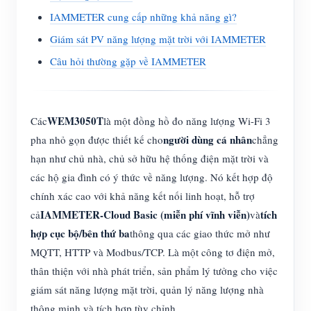
IAMMETER cung cấp những khả năng gì?
Giám sát PV năng lượng mặt trời với IAMMETER
Câu hỏi thường gặp về IAMMETER
WEM3050T
Các
là một đồng hồ đo năng lượng Wi-Fi 3
người dùng cá nhân
pha nhỏ gọn được thiết kế cho
chẳng
hạn như chủ nhà, chủ sở hữu hệ thống điện mặt trời và
các hộ gia đình có ý thức về năng lượng. Nó kết hợp độ
chính xác cao với khả năng kết nối linh hoạt, hỗ trợ
IAMMETER-Cloud Basic (miễn phí vĩnh viễn)
tích
cả
và
hợp cục bộ/bên thứ ba
thông qua các giao thức mở như
MQTT, HTTP và Modbus/TCP. Là một công tơ điện mở,
thân thiện với nhà phát triển, sản phẩm lý tưởng cho việc
giám sát năng lượng mặt trời, quản lý năng lượng nhà
thông minh và tích hợp tùy chỉnh.