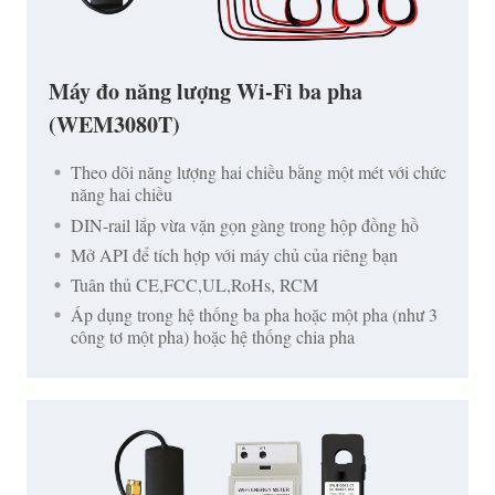
Máy đo năng lượng Wi-Fi ba pha
(WEM3080T)
Theo dõi năng lượng hai chiều bằng một mét với chức
năng hai chiều
DIN-rail lắp vừa vặn gọn gàng trong hộp đồng hồ
Mở API để tích hợp với máy chủ của riêng bạn
Tuân thủ CE,FCC,UL,RoHs, RCM
Áp dụng trong hệ thống ba pha hoặc một pha (như 3
công tơ một pha) hoặc hệ thống chia pha