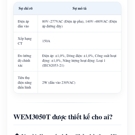
Sự chỉ rõ
Sự mô tả
Điện áp
80V–277VAC (Điện áp pha), 140V–480VAC (Điện
đầu vào
áp đường dây)
Xếp hạng
150A
CT
Đo lường
Điện áp: ±1,0%, Dòng điện: ±1,0%, Công suất hoạt
độ chính
động: ±1,0%, Năng lượng hoạt động: Loại 1
xác
(IEC62053-21)
Tiêu thụ
điện năng
2W (đầu vào 230VAC)
điển hình
WEM3050T được thiết kế cho ai?