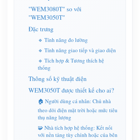
Trình mô phỏng IAMMETER
"WEM3080T" so với
Máy đo ảo
"WEM3050T"
Hệ thống dự báo và mô phỏng năng lượng
Đặc trưng
Các ứng dụng
🔹 Tính năng đo lường
🔹 Tính năng giao tiếp và giao diện
Màn hình năng lượng hệ thống PV năng lượng mặt
Cửa hàng
🔹 Tích hợp & Tương thích hệ
trời
Tài nguyên
thống
Màn hình sử dụng điện
Thông số kỹ thuật điện
Khởi động nhanh sản phẩm
Cộng đồng
Hệ thống điều khiển máy sưởi PV
WEM3050T được thiết kế cho ai?
Tài liệu
Nhà phát triển
Tự động hóa gia đình
🏠 Người dùng cá nhân: Chủ nhà
Video hướng dẫn
Khám phá
Tiếp xúc
theo dõi điện mặt trời hoặc mức tiêu
Giám sát năng lượng nhà máy
Câu hỏi thường gặp
Chương trình khen thưởng
thụ năng lượng
Về chúng tôi
Tin tức
🧩 Nhà tích hợp hệ thống: Kết nối
với nền tảng tùy chỉnh hoặc của bên
Blog