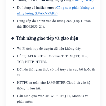
tích cực
Đo lường cả hai
và
Công suất phản kháng và
năng lượng (kVAR/kVARh)
.
Cung cấp độ chính xác đo lường cao (Lớp 1, tuân
thủ IEC62053-21).
🔹 Tính năng giao tiếp và giao diện
Wi-Fi tích hợp để truyền dữ liệu không dây.
Hỗ trợ API RESTful, Modbus/TCP, MQTT, TLS,
TCP, HTTP, HTTPS.
Dữ liệu thời gian thực có thể truy cập cục bộ hoặc từ
xa.
HTTPS an toàn cho IAMMETER-Cloud và các hệ
thống tự lưu trữ.
Cấu hình qua WebUI: Wi-Fi, MQTT, Modbus và
phần mềm.