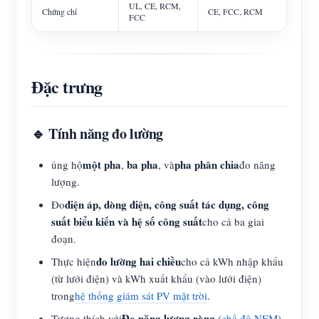
UL, CE, RCM,
Chứng chỉ
CE, FCC, RCM
FCC
Đặc trưng
🔹 Tính năng đo lường
một pha
ba pha
pha phân chia
ủng hộ
,
, và
đo năng
lượng.
điện áp, dòng điện, công suất tác dụng, công
Đo
suất biểu kiến và hệ số công suất
cho cả ba giai
đoạn.
đo lường hai chiều
Thực hiện
cho cả kWh nhập khẩu
(từ lưới điện) và kWh xuất khẩu (vào lưới điện)
trong
hệ thống giám sát PV mặt trời
.
Đo năng lượng ròng
Tương thích với
(
chế độ NEM
).