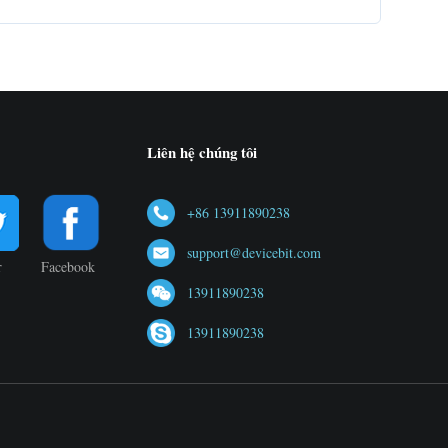
Liên hệ chúng tôi
+86 13911890238
support@devicebit.com
r
Facebook
13911890238
13911890238