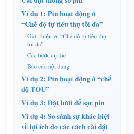
Trình mô phỏng IAMMETER
Ví dụ 1: Pin hoạt động ở
Đồng hồ đo ảo
“Chế độ tự tiêu thụ tối đa”
Hệ thống dự báo và mô phỏng năng lượng
Giới thiệu về “Chế độ tự tiêu thụ
Các ứng dụng
tối đa”
Màn hình năng lượng hệ thống PV năng lượng mặt
Cửa hàng
Các bước cụ thể
trời
Tài nguyên
Báo cáo nội dung
Màn hình sử dụng điện
Khởi động nhanh sản phẩm
Cộng đồng
Ví dụ 2: Pin hoạt động ở “chế
Hệ thống điều khiển máy sưởi PV
Tài liệu
Nhà phát triển
độ TOU”
Tự động hóa gia đình
Video hướng dẫn
Khám phá
Tiếp xúc
Ví dụ 3: Đặt lưới để sạc pin
Giám sát năng lượng nhà máy
Câu hỏi thường gặp
Chương trình khen thưởng
Về chúng tôi
Ví dụ 4: So sánh sự khác biệt
Tin tức
về lợi ích do các cách cài đặt
Blog