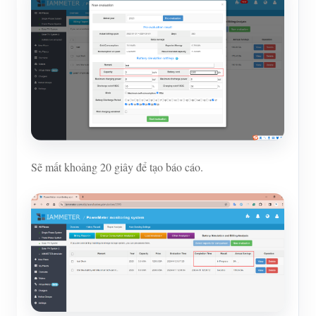
Sẽ mất khoảng 20 giây để tạo báo cáo.