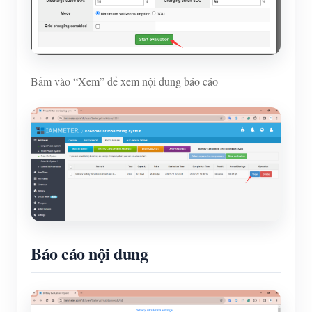
Bấm vào “Xem” để xem nội dung báo cáo
Báo cáo nội dung