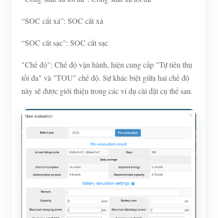
“SOC cắt xả”: SOC cắt xả
“SOC cắt sạc": SOC cắt sạc
"Chế độ": Chế độ vận hành, hiện cung cấp "Tự tiêu thụ
tối đa" và "TOU" chế độ. Sự khác biệt giữa hai chế độ
này sẽ được giới thiệu trong các ví dụ cài đặt cụ thể sau.