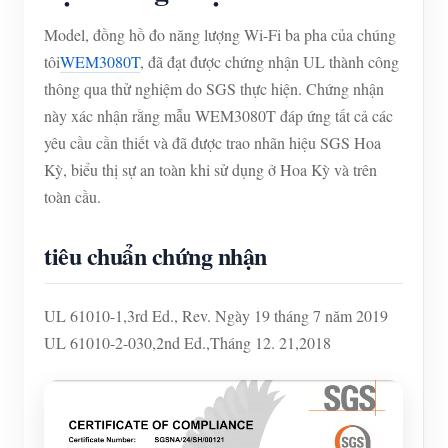
Trình mô phỏng IAMMETER
Model, đồng hồ đo năng lượng Wi-Fi ba pha của chúng
Đồng hồ đo ảo
tôi
WEM3080T
, đã đạt được chứng nhận UL thành công
Hệ thống dự báo và mô phỏng năng lượng
thông qua thử nghiệm do SGS thực hiện. Chứng nhận
này xác nhận rằng mẫu WEM3080T đáp ứng tất cả các
Các ứng dụng
yêu cầu cần thiết và đã được trao nhãn hiệu SGS Hoa
Màn hình năng lượng hệ thống PV năng lượng mặt
Cửa hàng
Kỳ, biểu thị sự an toàn khi sử dụng ở Hoa Kỳ và trên
toàn cầu.
trời
Tài nguyên
Màn hình sử dụng điện
tiêu chuẩn chứng nhận
Khởi động nhanh sản phẩm
Cộng đồng
Hệ thống điều khiển máy sưởi PV
Tài liệu
Nhà phát triển
UL 61010-1,3rd Ed., Rev. Ngày 19 tháng 7 năm 2019
Tự động hóa gia đình
Video hướng dẫn
Khám phá
Tiếp xúc
UL 61010-2-030,2nd Ed.,Tháng 12. 21,2018
Giám sát năng lượng nhà máy
Câu hỏi thường gặp
Chương trình khen thưởng
Về chúng tôi
Tin tức
Blog