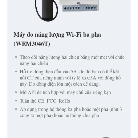
Máy đo năng lượng Wi-Fi ba pha
(WEM3046T)
Theo dõi năng lượng hai chiều bằng một mét với chức
năng hai chiều
Hỗ trợ dòng điện đầu vào 5A, do đó bạn có thể kết
nối CT của riêng mình với tỷ lệ xxx:5A với đồng hồ
này. Đo dòng điện lớn một cách dễ dàng.
Mở API để tích hợp với máy chủ của riêng bạn
Tuân thủ CE, FCC, RoHs
Áp dụng trong hệ thống ba pha hoặc một pha (như 3
công tơ một pha) hoặc hệ thống chia pha