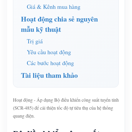
Trình mô phỏng IAMMETER
Giá & Kênh mua hàng
Đồng hồ đo ảo
Hoạt động chia sẻ nguyên
Hệ thống dự báo và mô phỏng năng lượng
mẫu kỹ thuật
Các ứng dụng
Trị giá
Màn hình năng lượng hệ thống PV năng lượng mặt
Cửa hàng
Yêu cầu hoạt động
trời
Tài nguyên
Các bước hoạt động
Màn hình sử dụng điện
Tài liệu tham khảo
Khởi động nhanh sản phẩm
Cộng đồng
Hệ thống điều khiển máy sưởi PV
Tài liệu
Nhà phát triển
Tự động hóa gia đình
Video hướng dẫn
Khám phá
Tiếp xúc
Hoạt động - Áp dụng Bộ điều khiển công suất tuyến tính
Giám sát năng lượng nhà máy
Câu hỏi thường gặp
(SCR-485) để cải thiện tốc độ tự tiêu thụ của hệ thống
Chương trình khen thưởng
Về chúng tôi
quang điện.
Tin tức
Blog