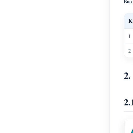
Bao 
K
1
2
2.
2.