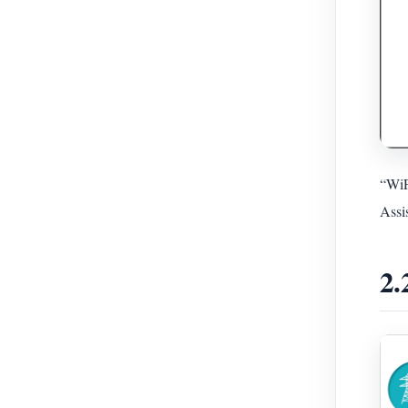
“WiF
Assi
2.