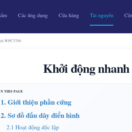
hẩm
Các ứng dụng
Cửa hàng
Tài nguyên
Cộ
anh WPC3700
Khởi động nhan
1. Giới thiệu phần cứng
2. Sơ đồ đấu dây điển hình
2.1 Hoạt động độc lập