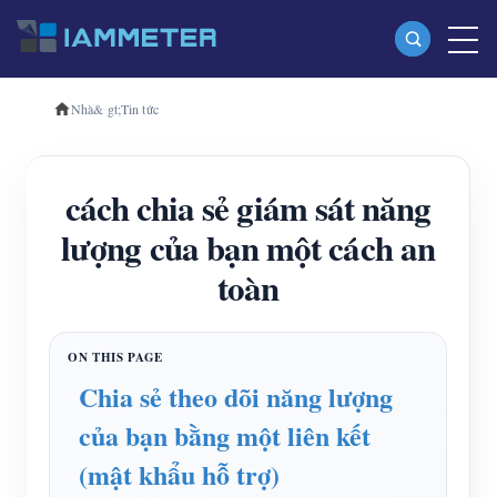
Nhà
& gt;
Tin tức
Các sản phẩm
Máy đo năng lượng Wi-Fi một pha (WEM3080)
cách chia sẻ giám sát năng
Máy đo năng lượng Wi-Fi ba pha (WEM3080T)
lượng của bạn một cách an
Máy đo năng lượng Wi-Fi ba pha (WEM3046T)
toàn
Máy đo năng lượng Wi-Fi ba pha (WEM3050T)
Bộ điều khiển nguồn WiFi
IAMMETER Đám mây Pro
Chia sẻ theo dõi năng lượng
Dịch vụ tự lưu trữ
của bạn bằng một liên kết
Bộ sạc xe điện
(mật khẩu hỗ trợ)