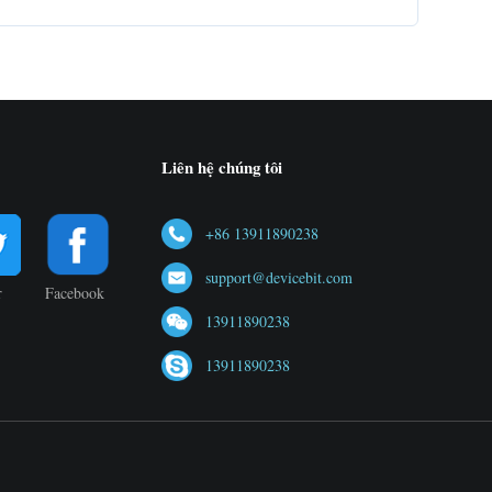
Liên hệ chúng tôi
+86 13911890238
support@devicebit.com
r
Facebook
13911890238
13911890238