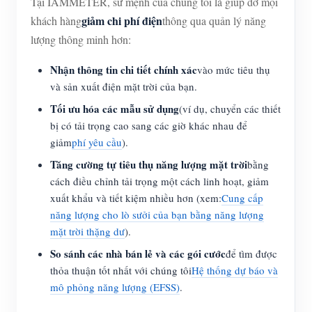
Tại IAMMETER, sứ mệnh của chúng tôi là giúp đỡ mọi
giảm chi phí điện
khách hàng
thông qua quản lý năng
lượng thông minh hơn:
Nhận thông tin chi tiết chính xác
vào mức tiêu thụ
và sản xuất điện mặt trời của bạn.
Tối ưu hóa các mẫu sử dụng
(ví dụ, chuyển các thiết
bị có tải trọng cao sang các giờ khác nhau để
giảm
phí yêu cầu
).
Tăng cường tự tiêu thụ năng lượng mặt trời
bằng
cách điều chỉnh tải trọng một cách linh hoạt, giảm
xuất khẩu và tiết kiệm nhiều hơn (xem:
Cung cấp
năng lượng cho lò sưởi của bạn bằng năng lượng
mặt trời thặng dư
).
So sánh các nhà bán lẻ và các gói cước
để tìm được
thỏa thuận tốt nhất với chúng tôi
Hệ thống dự báo và
mô phỏng năng lượng (EFSS)
.