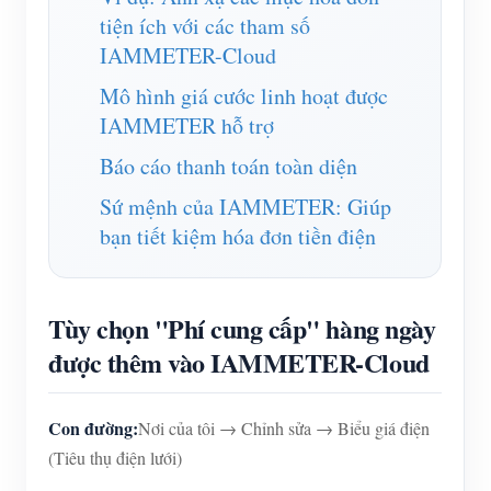
Trình mô phỏng IAMMETER
tiện ích với các tham số
Máy đo ảo
IAMMETER-Cloud
Hệ thống dự báo và mô phỏng năng lượng
Mô hình giá cước linh hoạt được
IAMMETER hỗ trợ
Các ứng dụng
Báo cáo thanh toán toàn diện
Màn hình năng lượng hệ thống PV năng lượng mặt
Cửa hàng
Sứ mệnh của IAMMETER: Giúp
trời
Tài nguyên
bạn tiết kiệm hóa đơn tiền điện
Màn hình sử dụng điện
Khởi động nhanh sản phẩm
Cộng đồng
Hệ thống điều khiển máy sưởi PV
Tài liệu
Nhà phát triển
Tùy chọn "Phí cung cấp" hàng ngày
Tự động hóa gia đình
được thêm vào IAMMETER-Cloud
Video hướng dẫn
Khám phá
Tiếp xúc
Giám sát năng lượng nhà máy
Câu hỏi thường gặp
Chương trình khen thưởng
Về chúng tôi
Con đường:
Nơi của tôi → Chỉnh sửa → Biểu giá điện
Tin tức
(Tiêu thụ điện lưới)
Blog