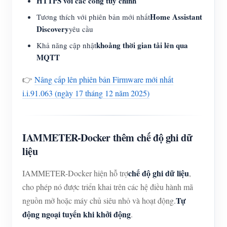
HTTPS với các cổng tùy chỉnh
Home Assistant
Tương thích với phiên bản mới nhất
Discovery
yêu cầu
khoảng thời gian tải lên qua
Khả năng cập nhật
MQTT
👉
Nâng cấp lên phiên bản Firmware mới nhất
i.i.91.063 (ngày 17 tháng 12 năm 2025)
IAMMETER-Docker thêm chế độ ghi dữ
liệu
chế độ ghi dữ liệu
IAMMETER-Docker hiện hỗ trợ
,
cho phép nó được triển khai trên các hệ điều hành mã
Tự
nguồn mở hoặc máy chủ siêu nhỏ và hoạt động.
động ngoại tuyến khi khởi động
.