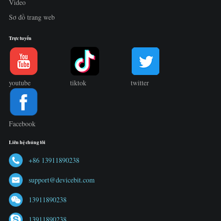
Video
Sơ đồ trang web
Trực tuyến
youtube
tiktok
twitter
Facebook
Liên hệ chúng tôi
+86 13911890238
support@devicebit.com
13911890238
13911890238