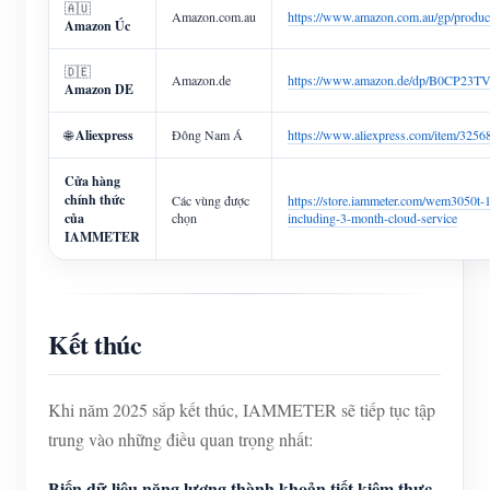
🇦🇺
Amazon.com.au
https://www.amazon.com.au/gp/pro
Amazon Úc
🇩🇪
Amazon.de
https://www.amazon.de/dp/B0CP23T
Amazon DE
🌐
Aliexpress
Đông Nam Á
https://www.aliexpress.com/item/325
Cửa hàng
chính thức
Các vùng được
https://store.iammeter.com/wem3050t-
của
chọn
including-3-month-cloud-service
IAMMETER
Kết thúc
Khi năm 2025 sắp kết thúc, IAMMETER sẽ tiếp tục tập
trung vào những điều quan trọng nhất:
Biến dữ liệu năng lượng thành khoản tiết kiệm thực