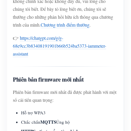
không chính xác hoặc không đầy đủ, vui lòng cho
chúng tôi biết. Để bày tỏ lòng biết ơn, chúng tôi sẽ
thưởng cho những phản hồi hữu ích thông qua chương
trình của mình.
Chương trình điểm thưởng
.
👉
https://chatgpt.com/g/g-
68e9cc3b83408191901b66b524ba5373-iammeter-
assistant
Phiên bản firmware mới nhất
Phiên bản firmware mới nhất đã được phát hành với một
số cải tiến quan trọng:
Hỗ trợ WPA3
MQTTS
Chắc chắn
Ủng hộ