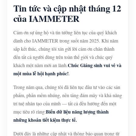
Trình mô phỏng IAMMETER
Tin tức và cập nhật tháng 12
Máy đo ảo
của IAMMETER
Hệ thống dự báo và mô phỏng năng lượng
Cảm ơn sự ủng hộ và tin tưởng liên tục của quý khách
Các ứng dụng
dành cho IAMMETER trong suốt năm 2025. Khi năm
sắp kết thúc, chúng tôi xin gửi lời cảm ơn chân thành
Màn hình năng lượng hệ thống PV năng lượng mặt
Cửa hàng
đến tất cả người dùng trên toàn thế giới và chúc quý
trời
Tài nguyên
Chúc Giáng sinh vui vẻ và
khách một năm mới an lành.
một mùa lễ hội hạnh phúc!
.
Màn hình sử dụng điện
Khởi động nhanh sản phẩm
Cộng đồng
Hệ thống điều khiển máy sưởi PV
Trong năm qua, chúng tôi đã liên tục đầu tư vào các sản
Tài liệu
Nhà phát triển
phẩm, phần mềm nhúng, nền tảng đám mây và khả năng
Tự động hóa gia đình
Video hướng dẫn
Khám phá
Tiếp xúc
trí tuệ nhân tạo của mình — tất cả đều hướng đến một
Giám sát năng lượng nhà máy
Câu hỏi thường gặp
Biến dữ liệu năng lượng thành
mục tiêu rõ ràng:
Chương trình khen thưởng
Về chúng tôi
những khoản tiết kiệm thực tế.
Tin tức
Dưới đây là những cập nhật và thông báo quan trọng từ
Blog