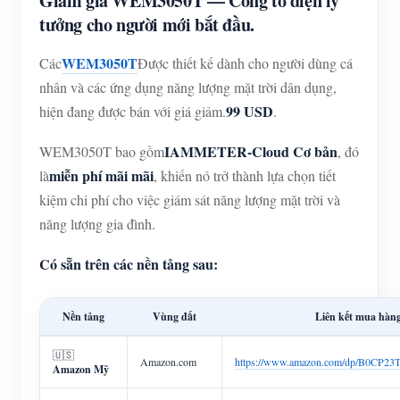
Giảm giá WEM3050T — Công tơ điện lý
tưởng cho người mới bắt đầu.
WEM3050T
Các
Được thiết kế dành cho người dùng cá
nhân và các ứng dụng năng lượng mặt trời dân dụng,
99 USD
hiện đang được bán với giá giảm.
.
IAMMETER-Cloud Cơ bản
WEM3050T bao gồm
, đó
miễn phí mãi mãi
là
, khiến nó trở thành lựa chọn tiết
kiệm chi phí cho việc giám sát năng lượng mặt trời và
năng lượng gia đình.
Có sẵn trên các nền tảng sau:
Nền tảng
Vùng đất
Liên kết mua hàn
🇺🇸
Amazon.com
https://www.amazon.com/dp/B0CP2
Amazon Mỹ