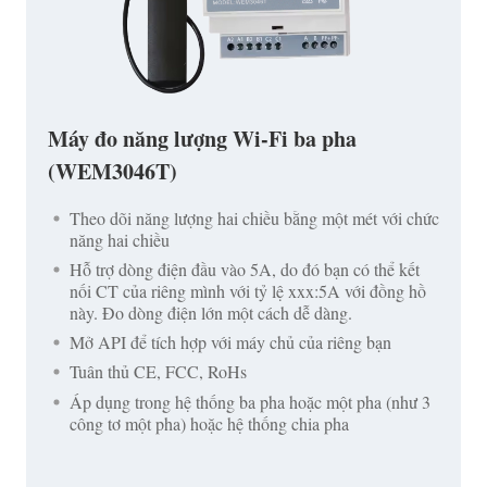
Máy đo năng lượng Wi-Fi ba pha
(WEM3046T)
Theo dõi năng lượng hai chiều bằng một mét với chức
năng hai chiều
Hỗ trợ dòng điện đầu vào 5A, do đó bạn có thể kết
nối CT của riêng mình với tỷ lệ xxx:5A với đồng hồ
này. Đo dòng điện lớn một cách dễ dàng.
Mở API để tích hợp với máy chủ của riêng bạn
Tuân thủ CE, FCC, RoHs
Áp dụng trong hệ thống ba pha hoặc một pha (như 3
công tơ một pha) hoặc hệ thống chia pha