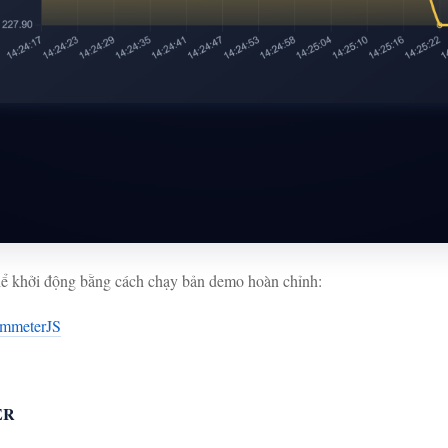
thể khởi động bằng cách chạy bản demo hoàn chỉnh:
iammeterJS
ER