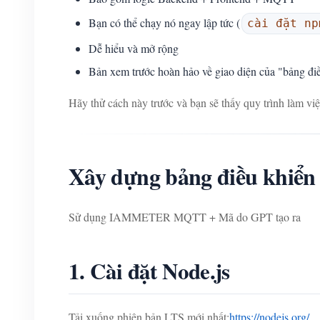
Bạn có thể chạy nó ngay lập tức (
cài đặt np
Dễ hiểu và mở rộng
Bản xem trước hoàn hảo về giao diện của "bảng điề
Hãy thử cách này trước và bạn sẽ thấy quy trình làm việ
Xây dựng bảng điều khiển g
Sử dụng IAMMETER MQTT + Mã do GPT tạo ra
1. Cài đặt Node.js
Tải xuống phiên bản LTS mới nhất:
https://nodejs.org/