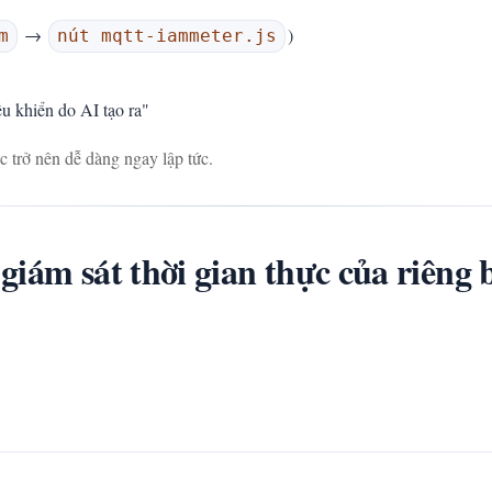
→
)
m
nút mqtt-iammeter.js
u khiển do AI tạo ra"
c trở nên dễ dàng ngay lập tức.
iám sát thời gian thực của riêng 