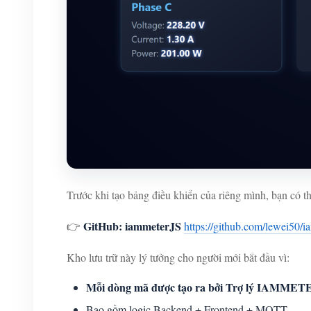
Trước khi tạo bảng điều khiển của riêng mình, bạn có 
GitHub: iammeterJS
👉
https://github.com/lewei50/
Kho lưu trữ này lý tưởng cho người mới bắt đầu vì:
Mỗi dòng mã được tạo ra bởi Trợ lý IAMMET
Bao gồm logic Backend + Frontend + MQTT