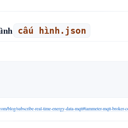
hình
cấu hình.json
om/blog/subscribe-real-time-energy-data-mqtt#iammeter-mqtt-broker-c