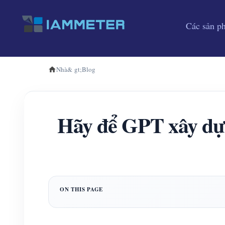
Các sản p
Nhà
& gt;
Blog
Hãy để GPT xây dựn