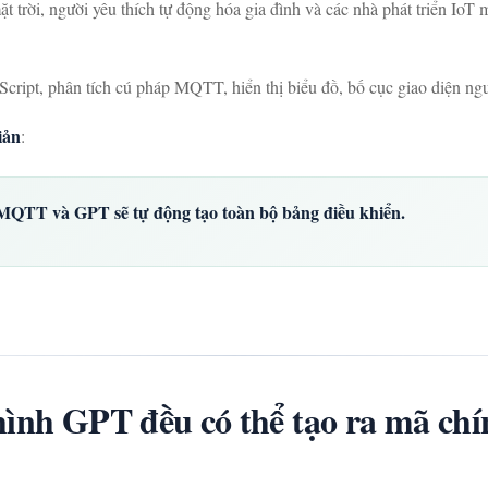
 trời, người yêu thích tự động hóa gia đình và các nhà phát triển IoT
ript, phân tích cú pháp MQTT, hiển thị biểu đồ, bố cục giao diện n
iản
:
QTT và GPT sẽ tự động tạo toàn bộ bảng điều khiển.
hình GPT đều có thể tạo ra mã chí