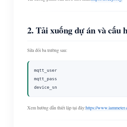
2. Tải xuống dự án và cấu 
Sửa đổi ba trường sau:
mqtt_user

mqtt_pass

device_sn
Xem hướng dẫn thiết lập tại đây:
https://www.iammeter.c