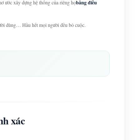
bảng điều
 mơ ước xây dựng hệ thống của riêng họ
gười dùng… Hầu hết mọi người đều bỏ cuộc.
nh xác