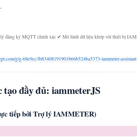
T
 lý đăng ký MQTT chính xác ✔ Mô hình dữ liệu khớp với thiết bị IA
atgpt.com/g/g-68e9cc3b83408191901b66b524ba5373-iammeter-assistant
c tạo đầy đủ: iammeterJS
rực tiếp bởi Trợ lý IAMMETER)