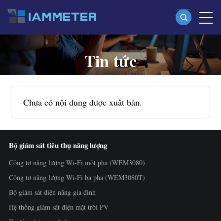
Tin tức
Sản phẩm
Công tơ năng lượng Wi-Fi một pha (WEM3080)
Công tơ năng lượng Wi-Fi split-phase (WEM2067)
Chưa có nội dung được xuất bản.
Công tơ năng lượng Wi-Fi ba pha (WEM3080T)
Công tơ năng lượng Wi-Fi ba pha (WEM3046T)
Bộ giám sát tiêu thụ năng lượng
Công tơ năng lượng Wi-Fi ba pha (WEM3050T)
Công tơ năng lượng Wi-Fi một pha (WEM3080)
Bộ điều khiển công suất WiFi
Công tơ năng lượng Wi-Fi ba pha (WEM3080T)
IAMMETER Cloud Pro
Bộ giám sát điện năng gia đình
Dịch vụ tự lưu trữ
Hệ thống giám sát điện mặt trời PV