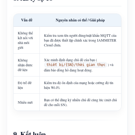
Vấn đề
Nguyên nhân có thể / Giải pháp
Không thể
Kiểm tra xem tên người dùng/mật khẩu MQTT của
kết nối với
bạn đã được thiết lập chính xác trong IAMMETER
nhà môi
Cloud chưa.
giới
Xác minh định dạng chủ đề của bạn (
Không
) và
nhận được
thiết bị/{SN}/thời gian thực
dữ liệu
đảm bảo đồng hồ đang hoạt động.
Độ trễ dữ
Kiểm tra độ ổn định của mạng hoặc cường độ tín
liệu
hiệu Wi-Fi.
Bạn có thể đăng ký nhiều chủ đề cùng lúc (một chủ
Nhiều mét
đề cho mỗi SN).
9. Kết luận