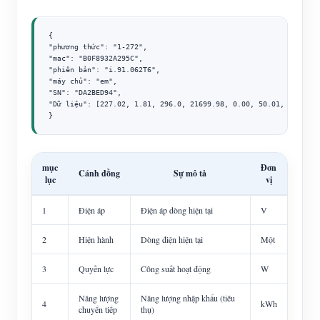
{

"phương thức": "1-272",

"mac": "B0F8932A295C",

"phiên bản": "i.91.062T6",

"máy chủ": "em",

"SN": "DA2BED94",

"Dữ liệu": [227.02, 1.81, 296.0, 21699.98, 0.00, 50.01, 0.72]

}
mục
Đơn
Cánh đồng
Sự mô tả
lục
vị
1
Điện áp
Điện áp dòng hiện tại
V
2
Hiện hành
Dòng điện hiện tại
Một
3
Quyền lực
Công suất hoạt động
W
Năng lượng
Năng lượng nhập khẩu (tiêu
4
kWh
chuyển tiếp
thụ)