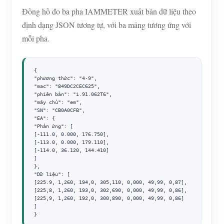
Đồng hồ đo ba pha IAMMETER xuất bản dữ liệu theo
định dạng JSON tương tự, với ba mảng tương ứng với
mỗi pha.
{

"phương thức": "4-9",

"mac": "849DC2CEC625",

"phiên bản": "i.91.062T6",

"máy chủ": "em",

"SN": "CB0A0CFB",

"EA": {

"Phản ứng": [

[-111.0, 0.000, 176.750],

[-113.0, 0.000, 179.110],

[-114.0, 36.120, 144.410]

]

},

"Dữ liệu": [

[225.9, 1,260, 194,0, 305,110, 0,000, 49,99, 0,87],

[225,8, 1,260, 193,0, 302,690, 0,000, 49,99, 0,86],

[225,9, 1,260, 192,0, 300,890, 0,000, 49,99, 0,86]

]

}