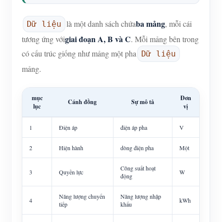
ba mảng
là một danh sách chứa
, mỗi cái
Dữ liệu
giai đoạn A, B và C
tương ứng với
. Mỗi mảng bên trong
có cấu trúc giống như mảng một pha
Dữ liệu
mảng.
mục
Đơn
Cánh đồng
Sự mô tả
lục
vị
1
Điện áp
điện áp pha
V
2
Hiện hành
dòng điện pha
Một
Công suất hoạt
3
Quyền lực
W
động
Năng lượng chuyển
Năng lượng nhập
4
kWh
tiếp
khẩu