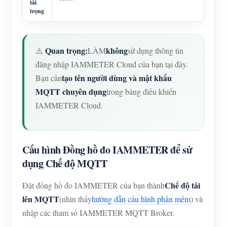
tải
trọng
Quan trọng:
không
⚠️
LÀM
sử dụng thông tin
đăng nhập IAMMETER Cloud của bạn tại đây.
tạo tên người dùng và mật khẩu
Bạn cần
MQTT chuyên dụng
trong bảng điều khiển
IAMMETER Cloud.
Cấu hình Đồng hồ đo IAMMETER để sử
dụng Chế độ MQTT
Chế độ tải
Đặt đồng hồ đo IAMMETER của bạn thành
lên MQTT
(nhìn thấy
hướng dẫn cấu hình phần mềm
) và
nhập các tham số IAMMETER MQTT Broker.