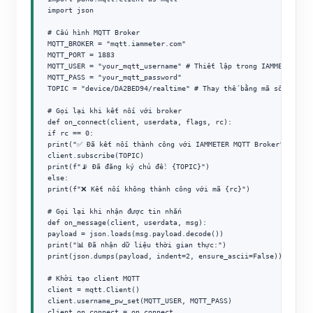
import json

# Cấu hình MQTT Broker

MQTT_BROKER = "mqtt.iammeter.com"

MQTT_PORT = 1883

MQTT_USER = "your_mqtt_username" # Thiết lập trong IAMMETER Clou
MQTT_PASS = "your_mqtt_password"

TOPIC = "device/DA2BED94/realtime" # Thay thế bằng mã số định da
# Gọi lại khi kết nối với broker

def on_connect(client, userdata, flags, rc):

if rc == 0:

print("✅ Đã kết nối thành công với IAMMETER MQTT Broker")

client.subscribe(TOPIC)

print(f"📡 Đã đăng ký chủ đề: {TOPIC}")

else:

print(f"❌ Kết nối không thành công với mã {rc}")

# Gọi lại khi nhận được tin nhắn

def on_message(client, userdata, msg):

payload = json.loads(msg.payload.decode())

print("📊 Đã nhận dữ liệu thời gian thực:")

print(json.dumps(payload, indent=2, ensure_ascii=False))

# Khởi tạo client MQTT

client = mqtt.Client()

client.username_pw_set(MQTT_USER, MQTT_PASS)

client.on_connect = on_connect
