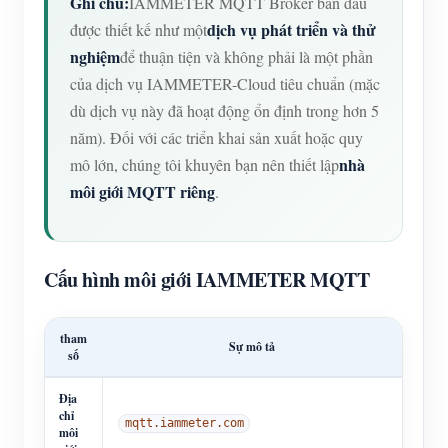
Ghi chú:
IAMMETER MQTT Broker ban đầu
dịch vụ phát triển và thử
được thiết kế như một
nghiệm
để thuận tiện và không phải là một phần
của dịch vụ IAMMETER-Cloud tiêu chuẩn (mặc
dù dịch vụ này đã hoạt động ổn định trong hơn 5
năm). Đối với các triển khai sản xuất hoặc quy
nhà
mô lớn, chúng tôi khuyên bạn nên thiết lập
môi giới MQTT riêng
.
Cấu hình môi giới IAMMETER MQTT
tham
Sự mô tả
số
Địa
chỉ
mqtt.iammeter.com
môi