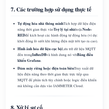
7. Các trường hợp sử dụng thực tế
Tự động hóa nhà thông minh
Tích hợp dữ liệu điện
Trợ lý tại nhà
Node-
năng thời gian thực vào
hoặc
RED
để kích hoạt các hành động tự động hóa (ví dụ:
khởi động lò sưởi khi lượng điện mặt trời tạo ra cao).
Hình ảnh hóa dữ liệu cục bộ
Lưu trữ dữ liệu MQTT
InfluxDB
Bảng điều
đến trong
và hình dung nó với
khiển Grafana
.
Đám mây riêng hoặc điện toán biên
Truy xuất dữ
liệu điện năng theo thời gian thực trực tiếp qua
MQTT để phân tích tùy chỉnh hoặc logic điều khiển
mà không cần dựa vào IAMMETER Cloud.
8. Xử lý sự cố