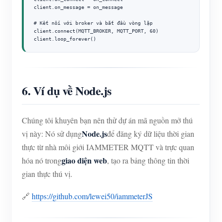
client.on_message = on_message

# Kết nối với broker và bắt đầu vòng lặp

client.connect(MQTT_BROKER, MQTT_PORT, 60)

client.loop_forever()
6. Ví dụ về Node.js
Chúng tôi khuyên bạn nên thử dự án mã nguồn mở thú
Node.js
vị này: Nó sử dụng
để đăng ký dữ liệu thời gian
thực từ nhà môi giới IAMMETER MQTT và trực quan
giao diện web
hóa nó trong
, tạo ra bảng thông tin thời
gian thực thú vị.
🔗
https://github.com/lewei50/iammeterJS