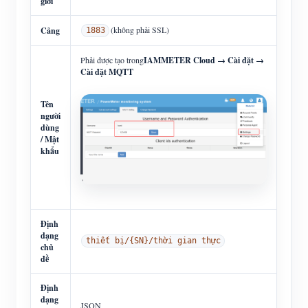
giới
(không phải SSL)
Cảng
1883
Phải được tạo trong
IAMMETER Cloud → Cài đặt →
Cài đặt MQTT
Tên
người
dùng
/ Mật
khẩu
Định
dạng
thiết bị/{SN}/thời gian thực
chủ
đề
Định
dạng
JSON