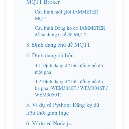
MQTT Broker
Trình mô phỏng IAMMETER
Cấu hình môi giới IAMMETER
Máy đo ảo
MQTT
Hệ thống dự báo và mô phỏng năng lượng
Cấu hình Đồng hồ đo IAMMETER
để sử dụng Chế độ MQTT
Các ứng dụng
3. Định dạng chủ đề MQTT
Màn hình năng lượng hệ thống PV năng lượng mặt
Cửa hàng
4. Định dạng dữ liệu
trời
Tài nguyên
4.1 Định dạng dữ liệu đồng hồ đo
Màn hình sử dụng điện
một pha
Khởi động nhanh sản phẩm
Cộng đồng
Hệ thống điều khiển máy sưởi PV
4.2 Định dạng dữ liệu đồng hồ đo
Tài liệu
Nhà phát triển
ba pha (WEM3080T / WEM3046T /
Tự động hóa gia đình
Video hướng dẫn
WEM3050T)
Khám phá
Tiếp xúc
Giám sát năng lượng nhà máy
5. Ví dụ về Python: Đăng ký dữ
Câu hỏi thường gặp
Chương trình khen thưởng
Về chúng tôi
liệu thời gian thực
Tin tức
6. Ví dụ về Node.js
Blog