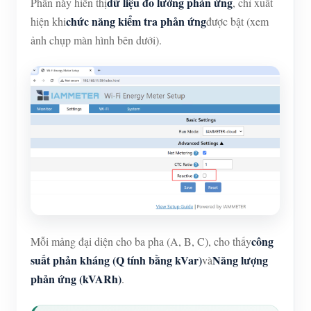
dữ liệu đo lường phản ứng
Phần này hiển thị
, chỉ xuất
chức năng kiểm tra phản ứng
hiện khi
được bật (xem
ảnh chụp màn hình bên dưới).
công
Mỗi mảng đại diện cho ba pha (A, B, C), cho thấy
suất phản kháng (Q tính bằng kVar)
Năng lượng
và
phản ứng (kVARh)
.