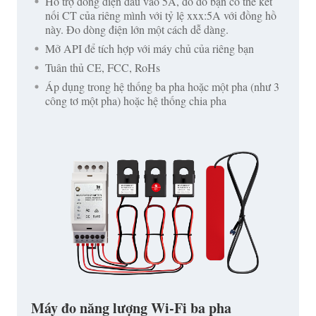
Hỗ trợ dòng điện đầu vào 5A, do đó bạn có thể kết
nối CT của riêng mình với tỷ lệ xxx:5A với đồng hồ
này. Đo dòng điện lớn một cách dễ dàng.
Mở API để tích hợp với máy chủ của riêng bạn
Tuân thủ CE, FCC, RoHs
Áp dụng trong hệ thống ba pha hoặc một pha (như 3
công tơ một pha) hoặc hệ thống chia pha
Máy đo năng lượng Wi-Fi ba pha