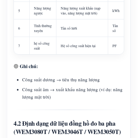
Năng lượng
Năng lượng xuất khẩu (nạp
5
kWh
ngược
vào, năng lượng mặt trời)
Tính thường
Tần
6
Tần số lưới
xuyên
số
hệ số công
7
Hệ số công suất hiện tại
PF
suất
Ghi chú:
🟢
Công suất dương → tiêu thụ năng lượng
Công suất âm → xuất khẩu năng lượng (ví dụ: năng
lượng mặt trời)
4.2 Định dạng dữ liệu đồng hồ đo ba pha
(WEM3080T / WEM3046T / WEM3050T)