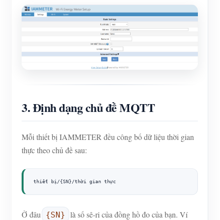
3. Định dạng chủ đề MQTT
Mỗi thiết bị IAMMETER đều công bố dữ liệu thời gian
thực theo chủ đề sau:
thiết bị/{SN}/thời gian thực
Ở đâu
là số sê-ri của đồng hồ đo của bạn. Ví
{SN}