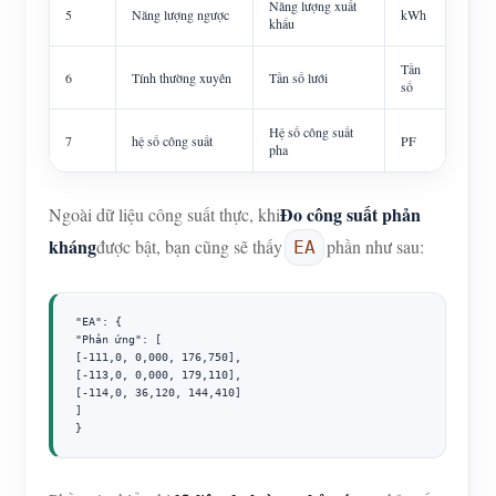
Năng lượng xuất
5
Năng lượng ngược
kWh
khẩu
Tần
6
Tính thường xuyên
Tần số lưới
số
Hệ số công suất
7
hệ số công suất
PF
pha
Đo công suất phản
Ngoài dữ liệu công suất thực, khi
kháng
được bật, bạn cũng sẽ thấy
phần như sau:
EA
"EA": {

"Phản ứng": [

[-111,0, 0,000, 176,750],

[-113,0, 0,000, 179,110],

[-114,0, 36,120, 144,410]

]

}