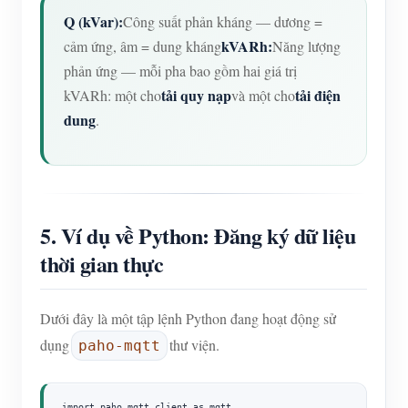
Q (kVar):
Công suất phản kháng — dương =
kVARh:
cảm ứng, âm = dung kháng
Năng lượng
phản ứng — mỗi pha bao gồm hai giá trị
tải quy nạp
tải điện
kVARh: một cho
và một cho
dung
.
5. Ví dụ về Python: Đăng ký dữ liệu
thời gian thực
Dưới đây là một tập lệnh Python đang hoạt động sử
dụng
thư viện.
paho-mqtt
import paho.mqtt.client as mqtt
