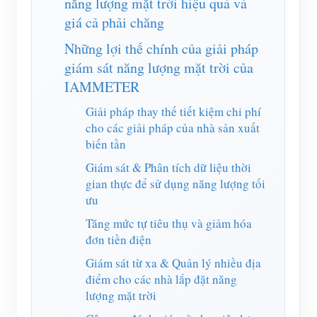
năng lượng mặt trời hiệu quả và
Trình mô phỏng IAMMETER
giá cả phải chăng
Đồng hồ đo ảo
Những lợi thế chính của giải pháp
Hệ thống dự báo và mô phỏng năng lượng
giám sát năng lượng mặt trời của
IAMMETER
Các ứng dụng
Giải pháp thay thế tiết kiệm chi phí
Màn hình năng lượng hệ thống PV năng lượng mặt
Cửa hàng
cho các giải pháp của nhà sản xuất
biến tần
trời
Tài nguyên
Giám sát & Phân tích dữ liệu thời
Màn hình sử dụng điện
Khởi động nhanh sản phẩm
Cộng đồng
gian thực để sử dụng năng lượng tối
Hệ thống điều khiển máy sưởi PV
ưu
Tài liệu
Nhà phát triển
Tăng mức tự tiêu thụ và giảm hóa
Tự động hóa gia đình
Video hướng dẫn
Khám phá
Tiếp xúc
đơn tiền điện
Giám sát năng lượng nhà máy
Câu hỏi thường gặp
Giám sát từ xa & Quản lý nhiều địa
Chương trình khen thưởng
Về chúng tôi
điểm cho các nhà lắp đặt năng
Tin tức
lượng mặt trời
Blog