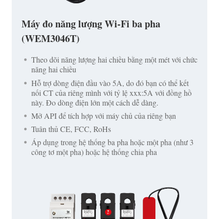
Máy đo năng lượng Wi-Fi ba pha
(WEM3046T)
Theo dõi năng lượng hai chiều bằng một mét với chức
năng hai chiều
Hỗ trợ dòng điện đầu vào 5A, do đó bạn có thể kết
nối CT của riêng mình với tỷ lệ xxx:5A với đồng hồ
này. Đo dòng điện lớn một cách dễ dàng.
Mở API để tích hợp với máy chủ của riêng bạn
Tuân thủ CE, FCC, RoHs
Áp dụng trong hệ thống ba pha hoặc một pha (như 3
công tơ một pha) hoặc hệ thống chia pha