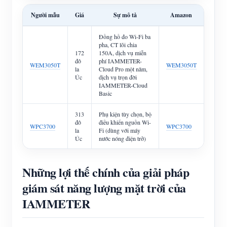
Người mẫu
Giá
Sự mô tả
Amazon
Đồng hồ đo Wi-Fi ba
pha, CT lõi chia
172
150A, dịch vụ miễn
đô
phí IAMMETER-
WEM3050T
WEM3050T
la
Cloud Pro một năm,
Úc
dịch vụ trọn đời
IAMMETER-Cloud
Basic
313
Phụ kiện tùy chọn, bộ
đô
điều khiển nguồn Wi-
WPC3700
WPC3700
la
Fi (dùng với máy
Úc
nước nóng điện trở)
Những lợi thế chính của giải pháp
giám sát năng lượng mặt trời của
IAMMETER