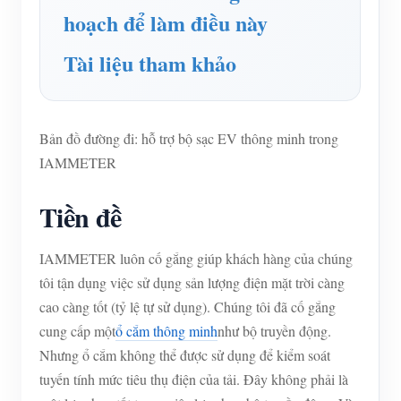
Trình mô phỏng IAMMETER
hoạch để làm điều này
Đồng hồ đo ảo
Tài liệu tham khảo
Hệ thống dự báo và mô phỏng năng lượng
Các ứng dụng
Bản đồ đường đi: hỗ trợ bộ sạc EV thông minh trong
Màn hình năng lượng hệ thống PV năng lượng mặt
Cửa hàng
IAMMETER
trời
Tài nguyên
Tiền đề
Màn hình sử dụng điện
Khởi động nhanh sản phẩm
Cộng đồng
Hệ thống điều khiển máy sưởi PV
Tài liệu
IAMMETER luôn cố gắng giúp khách hàng của chúng
Nhà phát triển
tôi tận dụng việc sử dụng sản lượng điện mặt trời càng
Tự động hóa gia đình
Video hướng dẫn
Khám phá
Tiếp xúc
cao càng tốt (tỷ lệ tự sử dụng). Chúng tôi đã cố gắng
Giám sát năng lượng nhà máy
Câu hỏi thường gặp
cung cấp một
ổ cắm thông minh
như bộ truyền động.
Chương trình khen thưởng
Về chúng tôi
Nhưng ổ cắm không thể được sử dụng để kiểm soát
Tin tức
tuyến tính mức tiêu thụ điện của tải. Đây không phải là
Blog