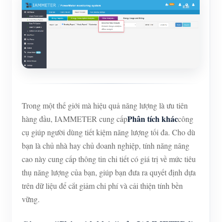
Trình mô phỏng IAMMETER
Đồng hồ đo ảo
Hệ thống dự báo và mô phỏng năng lượng
Các ứng dụng
Màn hình năng lượng hệ thống PV năng lượng mặt
Cửa hàng
trời
Tài nguyên
Trong một thế giới mà hiệu quả năng lượng là ưu tiên
Phân tích khác
hàng đầu, IAMMETER cung cấp
công
Màn hình sử dụng điện
Khởi động nhanh sản phẩm
Cộng đồng
cụ giúp người dùng tiết kiệm năng lượng tối đa. Cho dù
Hệ thống điều khiển máy sưởi PV
Tài liệu
Nhà phát triển
bạn là chủ nhà hay chủ doanh nghiệp, tính năng nâng
Tự động hóa gia đình
cao này cung cấp thông tin chi tiết có giá trị về mức tiêu
Video hướng dẫn
Khám phá
Tiếp xúc
thụ năng lượng của bạn, giúp bạn đưa ra quyết định dựa
Giám sát năng lượng nhà máy
Câu hỏi thường gặp
Chương trình khen thưởng
trên dữ liệu để cắt giảm chi phí và cải thiện tính bền
Về chúng tôi
vững.
Tin tức
Blog