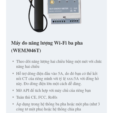
Máy đo năng lượng Wi-Fi ba pha
(WEM3046T)
Theo dõi năng lượng hai chiều bằng một mét với chức
năng hai chiều
Hỗ trợ dòng điện đầu vào 5A, do đó bạn có thể kết
nối CT của riêng mình với tỷ lệ xxx:5A với đồng hồ
này. Đo dòng điện lớn một cách dễ dàng.
Mở API để tích hợp với máy chủ của riêng bạn
Tuân thủ CE, FCC, RoHs
Áp dụng trong hệ thống ba pha hoặc một pha (như 3
công tơ một pha) hoặc hệ thống chia pha