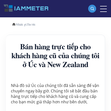
Nhà
& gt;
Tin tức
Các sản phẩm
Máy đo năng lượng Wi-Fi một pha (WEM3080)
Bán hàng trực tiếp cho
Máy đo năng lượng Wi-Fi ba pha (WEM3080T)
khách hàng cũ của chúng tôi
Máy đo năng lượng Wi-Fi ba pha (WEM3046T)
ở Úc và New Zealand
Máy đo năng lượng Wi-Fi ba pha (WEM3050T)
Bộ điều khiển nguồn WiFi
IAMMETER Đám mây Pro
Nhà đồ sứ Úc của chúng tôi đã sẵn sàng để vận 
chuyển ngay bây giờ. Chúng tôi sẽ bắt đầu bán 
Dịch vụ tự lưu trữ
hàng trực tiếp cho khách hàng cũ và cung cấp 
cho bạn mức giá thấp hơn như bên dưới,
Bộ sạc xe điện