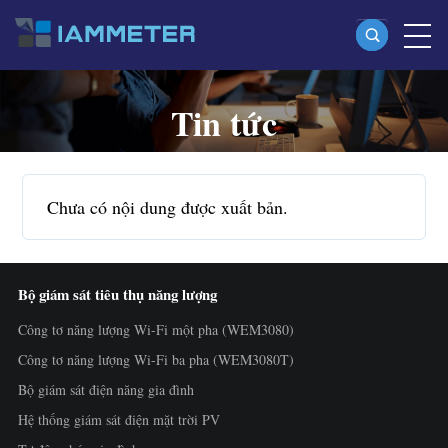
Tin tức
Sản phẩm
Công tơ năng lượng Wi-Fi một pha (WEM3080)
Công tơ năng lượng Wi-Fi split-phase (WEM2067)
Chưa có nội dung được xuất bản.
Công tơ năng lượng Wi-Fi ba pha (WEM3080T)
Công tơ năng lượng Wi-Fi ba pha (WEM3046T)
Bộ giám sát tiêu thụ năng lượng
Công tơ năng lượng Wi-Fi ba pha (WEM3050T)
Công tơ năng lượng Wi-Fi một pha (WEM3080)
Bộ điều khiển công suất WiFi
Công tơ năng lượng Wi-Fi ba pha (WEM3080T)
IAMMETER Cloud Pro
Bộ giám sát điện năng gia đình
Dịch vụ tự lưu trữ
Hệ thống giám sát điện mặt trời PV