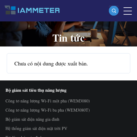
Tin tức
Sản phẩm
Công tơ năng lượng Wi-Fi một pha (WEM3080)
Công tơ năng lượng Wi-Fi split-phase (WEM2067)
Chưa có nội dung được xuất bản.
Công tơ năng lượng Wi-Fi ba pha (WEM3080T)
Công tơ năng lượng Wi-Fi ba pha (WEM3046T)
Bộ giám sát tiêu thụ năng lượng
Công tơ năng lượng Wi-Fi ba pha (WEM3050T)
Công tơ năng lượng Wi-Fi một pha (WEM3080)
Bộ điều khiển công suất WiFi
Công tơ năng lượng Wi-Fi ba pha (WEM3080T)
IAMMETER Cloud Pro
Bộ giám sát điện năng gia đình
Dịch vụ tự lưu trữ
Hệ thống giám sát điện mặt trời PV