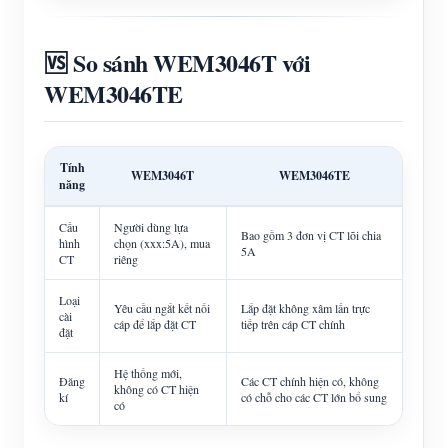
🆚 So sánh WEM3046T với
WEM3046TE
Tính
WEM3046T
WEM3046TE
năng
Cấu
Người dùng lựa
Bao gồm 3 đơn vị CT lõi chia
hình
chọn (xxx:5A), mua
5A
CT
riêng
Loại
Yêu cầu ngắt kết nối
Lắp đặt không xâm lấn trực
cài
cáp để lắp đặt CT
tiếp trên cáp CT chính
đặt
Hệ thống mới,
Đăng
Các CT chính hiện có, không
không có CT hiện
kí
có chỗ cho các CT lớn bổ sung
có