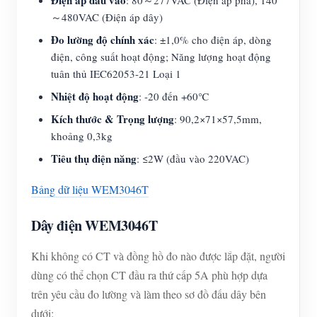
Điện áp đầu vào
: 80～277VAC (Điện áp pha), 140
～480VAC (Điện áp dây)
Đo lường độ chính xác
: ±1,0% cho điện áp, dòng
điện, công suất hoạt động; Năng lượng hoạt động
tuân thủ IEC62053-21 Loại 1
Nhiệt độ hoạt động
: -20 đến +60℃
Kích thước & Trọng lượng
: 90,2×71×57,5mm,
khoảng 0,3kg
Tiêu thụ điện năng
: ≤2W (đầu vào 220VAC)
Bảng dữ liệu WEM3046T
Dây điện WEM3046T
Khi không có CT và đồng hồ đo nào được lắp đặt, người
dùng có thể chọn CT đầu ra thứ cấp 5A phù hợp dựa
trên yêu cầu đo lường và làm theo sơ đồ đấu dây bên
dưới: