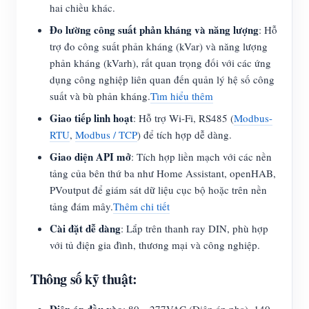
hai chiều khác.
Đo lường công suất phản kháng và năng lượng
: Hỗ
trợ đo công suất phản kháng (kVar) và năng lượng
phản kháng (kVarh), rất quan trọng đối với các ứng
dụng công nghiệp liên quan đến quản lý hệ số công
suất và bù phản kháng.
Tìm hiểu thêm
Giao tiếp linh hoạt
: Hỗ trợ Wi-Fi, RS485 (
Modbus-
RTU
,
Modbus / TCP
) để tích hợp dễ dàng.
Giao diện API mở
: Tích hợp liền mạch với các nền
tảng của bên thứ ba như Home Assistant, openHAB,
PVoutput để giám sát dữ liệu cục bộ hoặc trên nền
tảng đám mây.
Thêm chi tiết
Cài đặt dễ dàng
: Lắp trên thanh ray DIN, phù hợp
với tủ điện gia đình, thương mại và công nghiệp.
Thông số kỹ thuật: