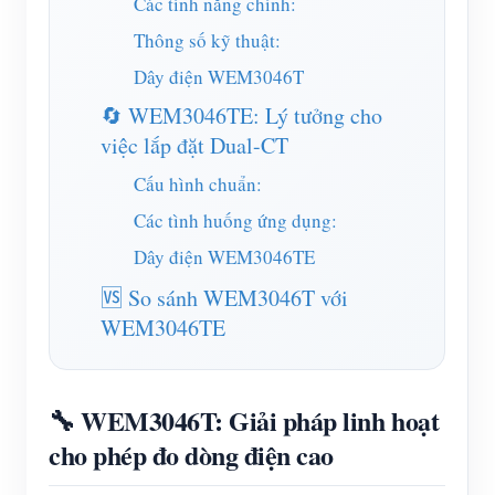
Các tính năng chính:
Trình mô phỏng IAMMETER
Thông số kỹ thuật:
Đồng hồ đo ảo
Dây điện WEM3046T
Hệ thống dự báo và mô phỏng năng lượng
🔄 WEM3046TE: Lý tưởng cho
Các ứng dụng
việc lắp đặt Dual-CT
Cấu hình chuẩn:
Màn hình năng lượng hệ thống PV năng lượng mặt
Cửa hàng
Các tình huống ứng dụng:
trời
Tài nguyên
Dây điện WEM3046TE
Màn hình sử dụng điện
Khởi động nhanh sản phẩm
Cộng đồng
🆚 So sánh WEM3046T với
Hệ thống điều khiển máy sưởi PV
Tài liệu
Nhà phát triển
WEM3046TE
Tự động hóa gia đình
Video hướng dẫn
Khám phá
Tiếp xúc
Giám sát năng lượng nhà máy
Câu hỏi thường gặp
Chương trình khen thưởng
🔧 WEM3046T: Giải pháp linh hoạt
Về chúng tôi
Tin tức
cho phép đo dòng điện cao
Blog