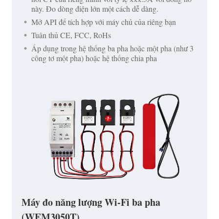
này. Đo dòng điện lớn một cách dễ dàng.
Mở API để tích hợp với máy chủ của riêng bạn
Tuân thủ CE, FCC, RoHs
Áp dụng trong hệ thống ba pha hoặc một pha (như 3
công tơ một pha) hoặc hệ thống chia pha
Máy đo năng lượng Wi-Fi ba pha
(WEM3050T)