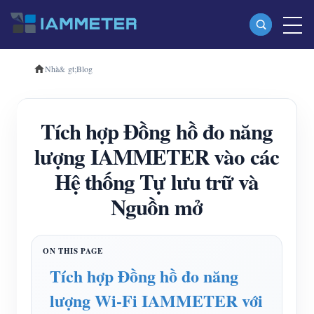
Nhà
& gt;
Blog
Các sản phẩm
Máy đo năng lượng Wi-Fi một pha (WEM3080)
Tích hợp Đồng hồ đo năng
Máy đo năng lượng Wi-Fi ba pha (WEM3080T)
lượng IAMMETER vào các
Máy đo năng lượng Wi-Fi ba pha (WEM3046T)
Hệ thống Tự lưu trữ và
Máy đo năng lượng Wi-Fi ba pha (WEM3050T)
Nguồn mở
Bộ điều khiển nguồn WiFi
IAMMETER Đám mây Pro
Dịch vụ tự lưu trữ
Tích hợp Đồng hồ đo năng
Bộ sạc xe điện
lượng Wi-Fi IAMMETER với