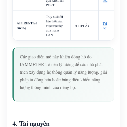
qua RESTful
liệu
POST
Truy xuất dữ
liệu thời gian
API RESTful
Tài
thực trực tiếp
HTTPLẤY
cục bộ
liệu
qua mạng
LAN
Các giao diện mở này khiến đồng hồ đo
IAMMETER trở nên lý tưởng để các nhà phát
triển xây dựng hệ thống quản lý năng lượng, giải
pháp tự động hóa hoặc bảng điều khiển năng
lượng thông minh của riêng họ.
4. Tài nguyên