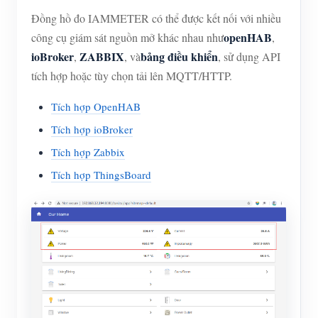
Đồng hồ đo IAMMETER có thể được kết nối với nhiều
openHAB
công cụ giám sát nguồn mở khác nhau như
,
ioBroker
ZABBIX
bảng điều khiển
,
, và
, sử dụng API
tích hợp hoặc tùy chọn tải lên MQTT/HTTP.
Tích hợp OpenHAB
Tích hợp ioBroker
Tích hợp Zabbix
Tích hợp ThingsBoard