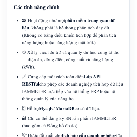
Các tính năng chính
phần mềm trung gian dữ
🧩 Hoạt động như một
liệu
, không phải là hệ thống phân tích đầy đủ.
(Không có bảng điều khiển tích hợp để phân tích
năng lượng hoặc năng lượng mặt trời.)
⚙️ Xử lý việc lưu trữ và quản lý dữ liệu công tơ thô
— điện áp, dòng điện, công suất và năng lượng
(kWh).
Lớp API
🔗 Cung cấp một cách toàn diện
RESTful
cho phép các doanh nghiệp tích hợp dữ liệu
IAMMETER trực tiếp vào hệ thống ERP hoặc hệ
thống quản lý của riêng họ.
Mysql
MariaDB
🗄️ Hỗ trợ
và
cơ sở dữ liệu.
🔐 Chỉ có thể đăng ký SN sản phẩm IAMMETER
(bao gồm cả Đồng hồ đo ảo).
tích hợp cấp doanh nghiệp
💡 Được đề xuất cho
giữa