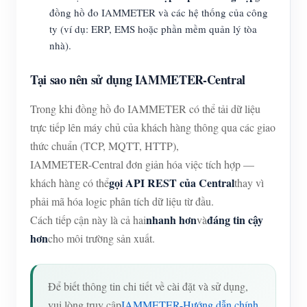
đồng hồ đo IAMMETER và các hệ thống của công
ty (ví dụ: ERP, EMS hoặc phần mềm quản lý tòa
nhà).
Tại sao nên sử dụng IAMMETER-Central
Trong khi đồng hồ đo IAMMETER có thể tải dữ liệu
trực tiếp lên máy chủ của khách hàng thông qua các giao
thức chuẩn (TCP, MQTT, HTTP),
IAMMETER-Central đơn giản hóa việc tích hợp —
gọi API REST của Central
khách hàng có thể
thay vì
phải mã hóa logic phân tích dữ liệu từ đầu.
nhanh hơn
đáng tin cậy
Cách tiếp cận này là cả hai
và
hơn
cho môi trường sản xuất.
Để biết thông tin chi tiết về cài đặt và sử dụng,
vui lòng truy cập
IAMMETER-Hướng dẫn chính