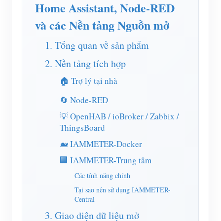
Trình mô phỏng IAMMETER
Home Assistant, Node-RED
và các Nền tảng Nguồn mở
Máy đo ảo
Hệ thống dự báo và mô phỏng năng lượng
1. Tổng quan về sản phẩm
Các ứng dụng
2. Nền tảng tích hợp
🏠 Trợ lý tại nhà
Màn hình năng lượng hệ thống PV năng lượng mặt
Cửa hàng
🔄 Node-RED
trời
Tài nguyên
💡 OpenHAB / ioBroker / Zabbix /
Màn hình sử dụng điện
Khởi động nhanh sản phẩm
Cộng đồng
ThingsBoard
Hệ thống điều khiển máy sưởi PV
Tài liệu
Nhà phát triển
🐋 IAMMETER-Docker
Tự động hóa gia đình
🏢 IAMMETER-Trung tâm
Video hướng dẫn
Khám phá
Tiếp xúc
Các tính năng chính
Giám sát năng lượng nhà máy
Câu hỏi thường gặp
Chương trình khen thưởng
Về chúng tôi
Tại sao nên sử dụng IAMMETER-
Tin tức
Central
3. Giao diện dữ liệu mở
Blog