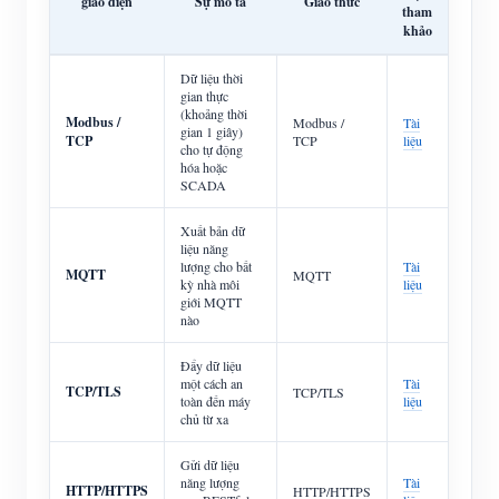
giao diện
Sự mô tả
Giao thức
tham
khảo
Dữ liệu thời
gian thực
(khoảng thời
Modbus /
Modbus /
Tài
gian 1 giây)
TCP
TCP
liệu
cho tự động
hóa hoặc
SCADA
Xuất bản dữ
liệu năng
lượng cho bất
Tài
MQTT
MQTT
kỳ nhà môi
liệu
giới MQTT
nào
Đẩy dữ liệu
một cách an
Tài
TCP/TLS
TCP/TLS
toàn đến máy
liệu
chủ từ xa
Gửi dữ liệu
năng lượng
Tài
HTTP/HTTPS
HTTP/HTTPS