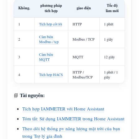
phương pháp
Tốc độ
Không.
giao diện
tích hợp
làm mới
1
Tích hợp cốt lõi
HTTP
1 phút
Cảm biến
2
Modbus / TCP
1 giây
Modbus / tcp
Cảm biến
3
MQTT
12 giây
MQTT
HTTP /
1 phút / 1
4
Tích hợp HACS
Modbus/TCP
giây
Tài nguyên:
📘
Tích hợp IAMMETER với Home Assistant
Tóm tắt: Sử dụng IAMMETER trong Home Assistant
Theo dõi hệ thống pv năng lượng mặt trời của bạn
trong Trợ lý gia đình