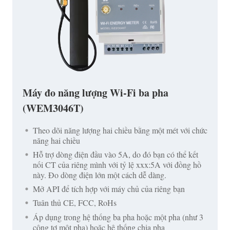
Máy đo năng lượng Wi-Fi ba pha
(WEM3046T)
Theo dõi năng lượng hai chiều bằng một mét với chức
năng hai chiều
Hỗ trợ dòng điện đầu vào 5A, do đó bạn có thể kết
nối CT của riêng mình với tỷ lệ xxx:5A với đồng hồ
này. Đo dòng điện lớn một cách dễ dàng.
Mở API để tích hợp với máy chủ của riêng bạn
Tuân thủ CE, FCC, RoHs
Áp dụng trong hệ thống ba pha hoặc một pha (như 3
công tơ một pha) hoặc hệ thống chia pha