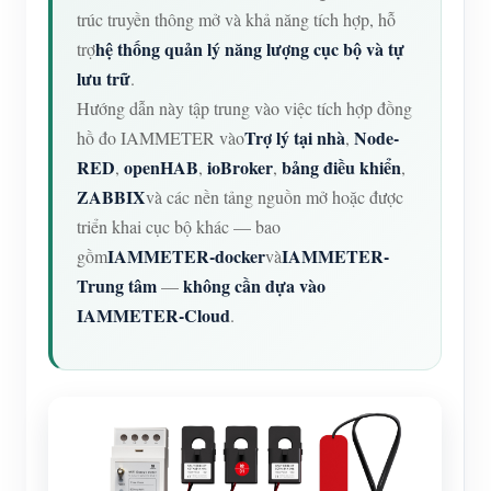
trúc truyền thông mở và khả năng tích hợp, hỗ
hệ thống quản lý năng lượng cục bộ và tự
trợ
lưu trữ
.
Hướng dẫn này tập trung vào việc tích hợp đồng
Trợ lý tại nhà
Node-
hồ đo IAMMETER vào
,
RED
openHAB
ioBroker
bảng điều khiển
,
,
,
,
ZABBIX
và các nền tảng nguồn mở hoặc được
triển khai cục bộ khác — bao
IAMMETER-docker
IAMMETER-
gồm
và
Trung tâm
không cần dựa vào
—
IAMMETER-Cloud
.