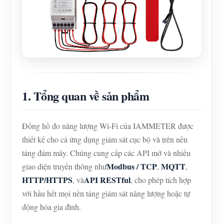
1. Tổng quan về sản phẩm
Đồng hồ đo năng lượng Wi-Fi của IAMMETER được
thiết kế cho cả ứng dụng giám sát cục bộ và trên nền
tảng đám mây. Chúng cung cấp các API mở và nhiều
Modbus / TCP
MQTT
giao diện truyền thông như
,
,
HTTP/HTTPS
API RESTful
, và
, cho phép tích hợp
với hầu hết mọi nền tảng giám sát năng lượng hoặc tự
động hóa gia đình.