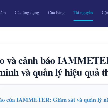
hẩm
Các ứng dụng
Cửa hàng
Tài nguyên
Cộ
áo và cảnh báo IAMMETER
minh và quản lý hiệu quả th
báo của IAMMETER: Giám sát và quản lý n