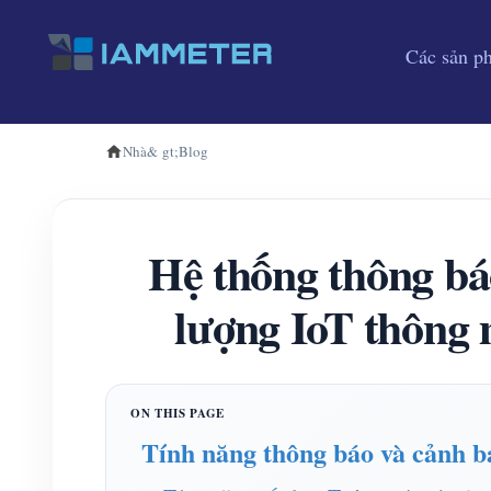
Các sản p
Nhà
& gt;
Blog
Hệ thống thông b
lượng IoT thông 
Tính năng thông báo và cảnh 