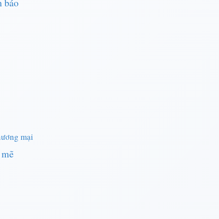
h báo
hương mại
h mẽ