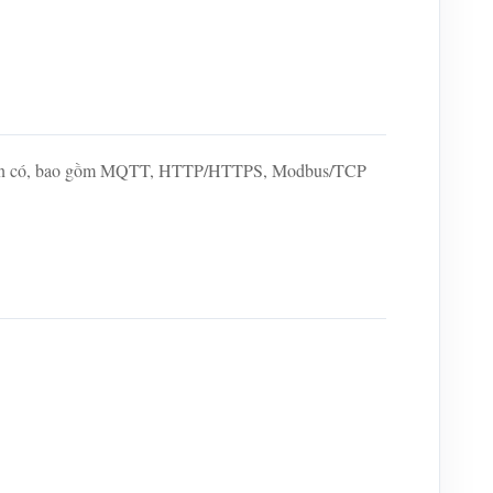
ng hiện có, bao gồm MQTT, HTTP/HTTPS, Modbus/TCP